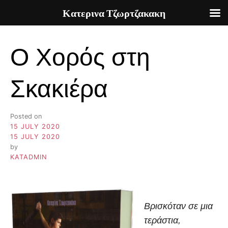
Κατερινα Τζωρτζακακη
Skip
to
Ο Χορός στη
content
Σκακιέρα
Posted on
15 JULY 2020
15 JULY 2020
by
KATADMIN
Βρισκόταν σε μια
τεράστια,