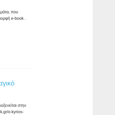
ημάτα, που
μορφή e-book .
γικό
ξενείται στην
.gr/o-kyrios-