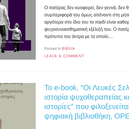
Ο πατέρας δεν κυοφορεί, δεν γεννά, δεν θ
συμπεριφορά του όμως απέναντι στη μητέ
αργότερα στο ίδιο του το παιδί είναι καθορ
ψυχοσυναισθηματική εξέλιξή του. Ο πατέρ
πρότυπο του άντρα με το οποίο…
Posted in
ΒΙΒΛΙΑ
ON
LEAVE A COMMENT
ΣΥΝΑΝΤΗΣΕΙΣ
ΜΕ
ΤΟΝ
ΠΑΤΕΡΑ
Το e-book, “Οι Λευκές Σελ
ιστορία ψυχοθεραπείας κ
ιστορίες” που φιλοξενείτα
ψηφιακή βιβλιοθήκη, O