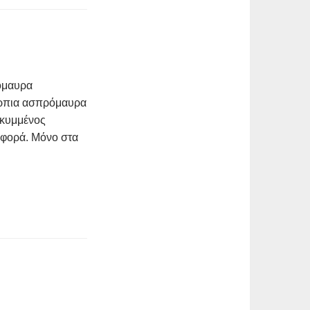
ρόμαυρα
κόρπια ασπρόμαυρα
σκυμμένος
 φορά. Μόνο στα