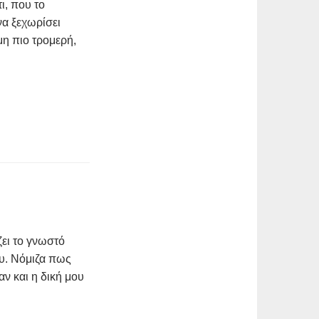
ι, που το
να ξεχωρίσει
μη πιο τρομερή,
ζει το γνωστό
υ. Νόμιζα πως
αν και η δική μου