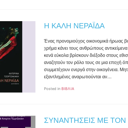
ΤΡΟΜΑΚΤΙΚΌ
ΚΑΙ
ΆΛΛΕΣ
ΑΛΛΌΚΟΤΕΣ
Η ΚΑΛΗ ΝΕΡΑΪΔΑ
ΙΣΤΟΡΊΕΣ»
ΣΥΛΛΟΓΉ
ΔΙΗΓΗΜΆΤΩΝ
Ένας προνομιούχος οικονομικά ήρωας βουλ
ΣΕ
χρήμα κάνει τους ανθρώπους αντικείμενα 
ΜΟΡΦΉ
κενά εύκολα βρίσκουν διέξοδο στους εθι
E-
BOOK
αναζητούν τον ρόλο τους σε μια εποχή ό
ΣΤΟ
συμμετέχουν ενεργά στην οικογένεια. Μητ
OPENBOOK
εξαντλημένες αναρωτιούνται αν…
Posted in
ΒΙΒΛΙΑ
ΣΥΝΑΝΤΗΣΕΙΣ ΜΕ ΤΟΝ