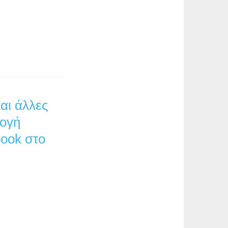
αι άλλες
λογή
ook στο