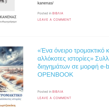
kanenas/
Posted in
ΒΙΒΛΙΑ
ON
LEAVE A COMMENT
Ο
ΚΥΡΙΟΣ
ΚΑΝΕΝΑΣ,
ΤΡΑΓΙΚΌ
ΠΟΛΙΤΙΚΌ
ΕΥΘΥΜΟΓΡΆΦΗΜΑ
«Ένα όνειρο τρομακτικό κ
αλλόκοτες ιστορίες» Συλ
διηγημάτων σε μορφή e-b
OPENBOOK
Posted in
ΒΙΒΛΙΑ
ON
LEAVE A COMMENT
«ΈΝΑ
ΌΝΕΙΡΟ