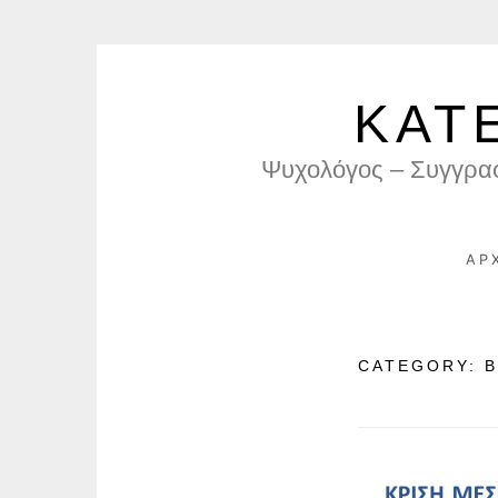
Skip
to
ΚΑΤ
content
Ψυχολόγος – Συγγρα
ΑΡ
CATEGORY:
Β