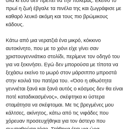
όλα κι εσύ δεν πρέπει να την πολεμάς. Εκείνο το
πρωί η ζωή έβγαλε τα πινέλα της και ζωγράφισε με
καθαρό λευκό ακόμη και τους πιο βρώμικους
κάδους.
Κάτω από μια νερατζιά ένα μικρό, κόκκινο
αυτοκίνητο, που με το χιόνι είχε γίνει σαν
χριστουγεννιάτικο στολίδι, περίμενε τον οδηγό του
για να ξεκινήσει. Εγώ δεν μπορούσα με τίποτα να
ξεχάσω εκείνο το μωρό στον μάρσιππο μπροστά
στην κοιλιά του πατέρα του. «Όσο η αθωότητα
γεννιέται ξανά και ξανά αυτός ο κόσμος δεν θα είναι
ποτέ καταδικασμένος», σκέφτηκα κι ύστερα
σταμάτησα να σκέφτομαι. Με τις βρεγμένες μου
κάλτσες, ακίνητος, κάτω από τις νιφάδες που
χόρευαν προσευχήθηκα για τον άστεγο που
συμπαθούσα τόσο. Στάθηκα έτσι για ώρα