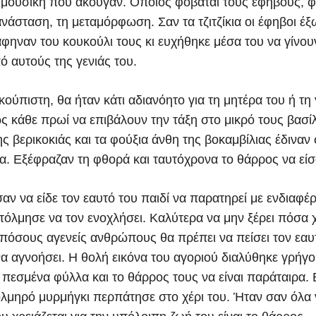
η μουσική που άκουγαν. Όποιος φοβάται τους εφήβους, φ
νάσταση, τη μεταμόρφωση. Σαν τα τζιτζίκια οι έφηβοι έξ
άφηναν του κουκούλι τους κι ευχήθηκε μέσα του να γίνου
ό αυτούς της γενιάς του.
ούπιστη, θα ήταν κάτι αδιανόητο για τη μητέρα του ή τη 
 κάθε πρωί να επιβάλουν την τάξη στο μικρό τους βασίλ
ης βερικοκιάς και τα φούξια άνθη της βοκαμβίλιας έδιναν
μα. Εξέφραζαν τη φθορά και ταυτόχρονα το θάρρος να είσ
αν να είδε τον εαυτό του παιδί να παρατηρεί με ενδιαφέ
τόλμησε να τον ενοχλήσει. Καλύτερα να μην ξέρει πόσα 
 πόσους αγενείς ανθρώπους θα πρέπει να πείσει τον εα
να αγνοήσει. Η θολή εικόνα του αγοριού διαλύθηκε γρήγ
, πεσμένα φύλλα και το θάρρος τους να είναι παράταιρα.
τολμηρό μυρμήγκι περπάτησε στο χέρι του. Ήταν σαν όλα 