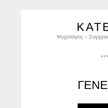
Skip
to
ΚΑΤ
content
Ψυχολόγος – Συγγρα
ΑΡ
ΓΕΝΕ