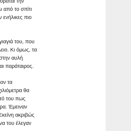
οβάται την
ω από το σπίτι
ν ενήλικες πιο
γιαγιά του, που
ειο. Κι όμως, τα
 στην αυλή
αι παράταιρος.
ρον τα
χιλιόμετρα θα
υτό του πως
ορα. Έμειναν
 Εκείνη ακριβώς
να του έλεγαν