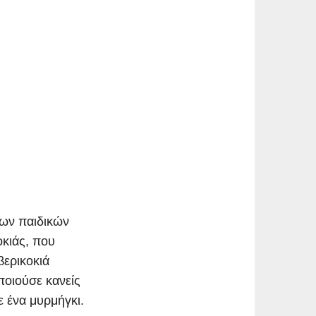
των παιδικών
οκιάς, που
βερικοκιά
ποιούσε κανείς
ε ένα μυρμήγκι.