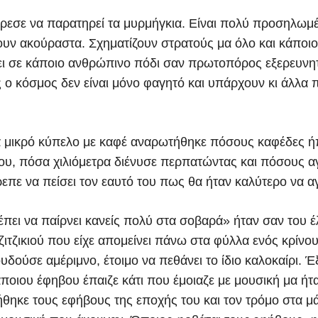
άρεσε να παρατηρεί τα μυρμήγκια. Είναι πολύ προσηλωμ
νουν ακούραστα. Σχηματίζουν στρατούς μα όλο και κάποι
ι σε κάποιο ανθρώπινο πόδι σαν πρωτοπόρος εξερευνη
ο κόσμος δεν είναι μόνο φαγητό και υπάρχουν κι άλλα 
α μικρό κύπελο με καφέ αναρωτήθηκε πόσους καφέδες ή
του, πόσα χιλιόμετρα διένυσε περπατώντας και πόσους α
πε να πείσει τον εαυτό του πως θα ήταν καλύτερο να α
πει να παίρνει κανείς πολύ στα σοβαρά» ήταν σαν του έ
ζιτζικιού που είχε απομείνει πάνω στα φύλλα ενός κρίνου. 
δούσε αμέριμνο, έτοιμο να πεθάνει το ίδιο καλοκαίρι. Έ
άποιου έφηβου έπαιζε κάτι που έμοιαζε με μουσική μα ή
θηκε τους εφήβους της εποχής του και τον τρόμο στα μά