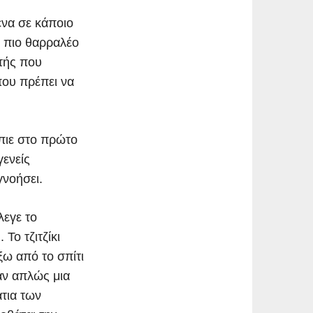
ένα σε κάποιο
ο πιο θαρραλέο
τής που
που πρέπει να
πιε στο πρώτο
γενείς
γνοήσει.
λεγε το
Το τζιτζίκι
ξω από το σπίτι
ταν απλώς μια
τια των