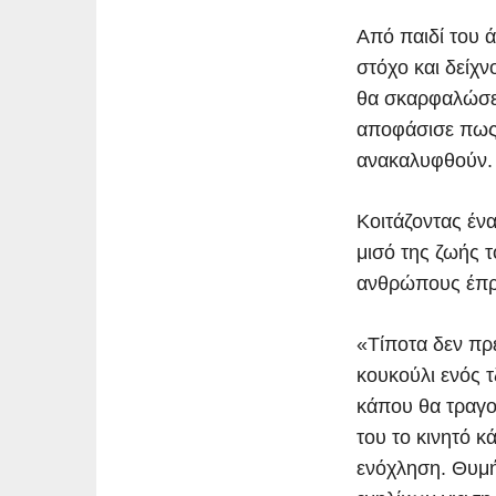
Από παιδί του 
στόχο και δείχ
θα σκαρφαλώσε
αποφάσισε πως 
ανακαλυφθούν.
Κοιτάζοντας έν
μισό της ζωής 
ανθρώπους έπρε
«Τίποτα δεν πρέ
κουκούλι ενός τ
κάπου θα τραγου
του το κινητό κ
ενόχληση. Θυμή