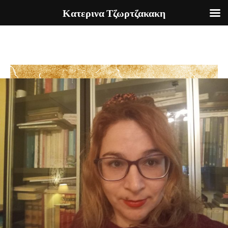
Κατερινα Τζωρτζακακη
Skip
to
content