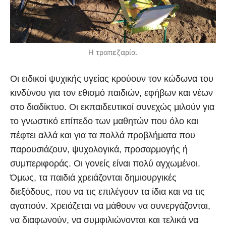
Η τραπεζαρία.
Οι ειδικοί ψυχικής υγείας κρούουν τον κώδωνα του
κινδύνου για τον εθισμό παιδιών, εφήβων και νέων
στο διαδίκτυο. Οι εκπαιδευτικοί συνεχώς μιλούν για
το γνωστικό επίπεδο των μαθητών που όλο και
πέφτει αλλά και για τα πολλά προβλήματα που
παρουσιάζουν, ψυχολογικά, προσαρμογής ή
συμπεριφοράς. Οι γονείς είναι πολύ αγχωμένοι.
Όμως, τα παιδιά χρειάζονται δημιουργικές
διεξόδους, που να τις επιλέγουν τα ίδια και να τις
αγαπούν. Χρειάζεται να μάθουν να συνεργάζονται,
να διαφωνούν, να συμφιλιώνονται και τελικά να