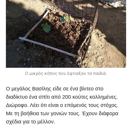
Ο μικρός κήπος που έφτιαξαν τα παιδιά.
Ο μεγάλος Βασίλης είδε σε ένα βίντεο στο
διαδίκτυο ένα σπίτι από 200 κούτες κολλημένες.
Διώροφο. Λέει ότι είναι ο επόμενός τους στόχος.
Με τη βοήθεια των γονιών τους. Έχουν διάφορα
σχέδια για το μέλλον.