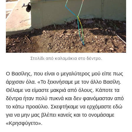
Στολίδι από καλαμάκια στο δέντρο.
Ο Βασίλης, που είναι ο μεγαλύτερος μού είπε πως
άρχισαν όλα. «Το ξεκινήσαμε με τον άλλο Βασίλη.
Θέλαμε να είμαστε μακριά από όλους. Κάποτε τα
δέντρα ήταν πολύ πυκνά και δεν φαινόμασταν από
το κάτω προαύλιο. Σκεφτήκαμε να ερχόμαστε εδώ
για να μην μας βλέπει κανείς και το ονομάσαμε
«Κρησφύγετο».