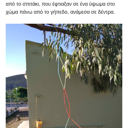
από το σπιτάκι, που έφτιαξαν σε ένα ύψωμα στο
χώμα πάνω από το γήπεδο, ανάμεσα σε δέντρα.