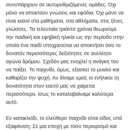
συνυπάρχουν σε αυτορυθμιζόμενες ομάδες. Όχι
μόνο να αποκτούν γνώσεις και εφόδια. Όχι μόνο να
είναι καλοί στα μαθήματα, στα αθλήματα, στις ξένες
γλώσσες. Τα τελευταία τριάντα χρόνια θεωρούμε
την παιδική και εφηβική ηλικία ως την περίοδο στην
οποία ένα παιδί υποχρεούται να αποκτήσει όσο το
δυνατόν περισσότερες δεξιότητες σε ανελέητο
αγώνα δρόμου. Σχεδόν μας ενοχλεί η ανάγκη του
να παίξει. Το παιχνίδι, όμως, εξασκεί το μυαλό και
καθαρίζει την ψυχή. Αν δίναμε εμείς οι ενήλικοι τη
δυνατότητα στον εαυτό μας να χαίρεται
περισσότερο, ίσως το καταλαβαίναμε καλύτερα
αυτό.
Εν κατακλείδι, το ελεύθερο παιχνίδι είναι είδος υπό
εξαφάνιση; Σε μια εποχή με τόσο περιορισμό και