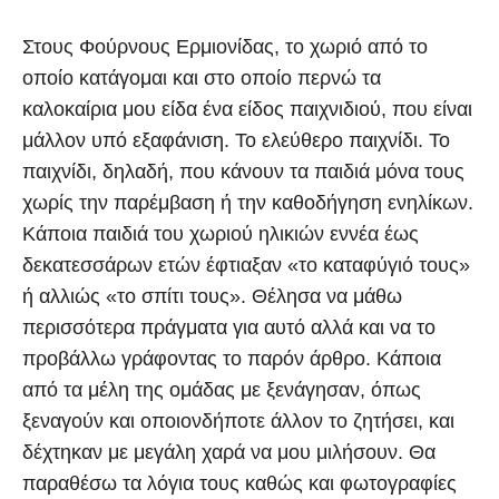
Στους Φούρνους Ερμιονίδας, το χωριό από το
οποίο κατάγομαι και στο οποίο περνώ τα
καλοκαίρια μου είδα ένα είδος παιχνιδιού, που είναι
μάλλον υπό εξαφάνιση. Το ελεύθερο παιχνίδι. Το
παιχνίδι, δηλαδή, που κάνουν τα παιδιά μόνα τους
χωρίς την παρέμβαση ή την καθοδήγηση ενηλίκων.
Κάποια παιδιά του χωριού ηλικιών εννέα έως
δεκατεσσάρων ετών έφτιαξαν «το καταφύγιό τους»
ή αλλιώς «το σπίτι τους». Θέλησα να μάθω
περισσότερα πράγματα για αυτό αλλά και να το
προβάλλω γράφοντας το παρόν άρθρο. Κάποια
από τα μέλη της ομάδας με ξενάγησαν, όπως
ξεναγούν και οποιονδήποτε άλλον το ζητήσει, και
δέχτηκαν με μεγάλη χαρά να μου μιλήσουν. Θα
παραθέσω τα λόγια τους καθώς και φωτογραφίες