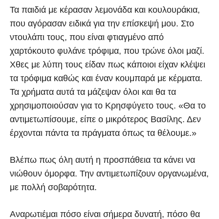
Τα παιδιά με κέρασαν λεμονάδα και κουλουράκια,
που αγόρασαν ειδικά για την επίσκεψή μου. Στο
ντουλάπι τους, που είναι φτιαγμένο από
χαρτόκουτο φυλάνε τρόφιμα, που τρώνε όλοι μαζί.
Χθες με λύπη τους είδαν πως κάποιοι είχαν κλέψει
τα τρόφιμα καθώς και έναν κουμπαρά με κέρματα.
Τα χρήματα αυτά τα μάζεψαν όλοι και θα τα
χρησιμοποιούσαν για το Κρησφύγετο τους. «Θα το
αντιμετωπίσουμε, είπε ο μικρότερος Βασίλης. Δεν
έρχονται πάντα τα πράγματα όπως τα θέλουμε.»
Βλέπω πως όλη αυτή η προσπάθεια τα κάνει να
νιώθουν όμορφα. Την αντιμετωπίζουν οργανωμένα,
με πολλή σοβαρότητα.
Αναρωτιέμαι πόσο είναι σήμερα δυνατή, πόσο θα