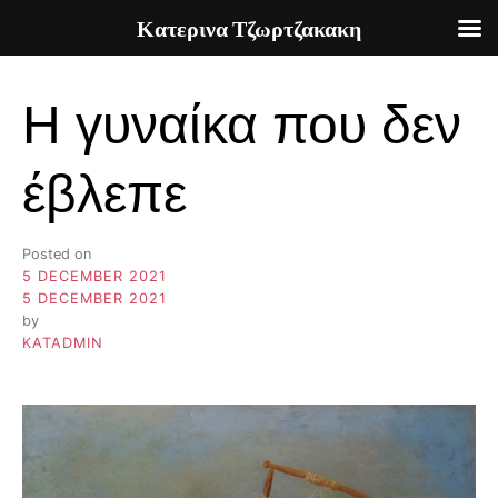
Κατερινα Τζωρτζακακη
Skip
to
Η γυναίκα που δεν
content
έβλεπε
Posted on
5 DECEMBER 2021
5 DECEMBER 2021
by
KATADMIN