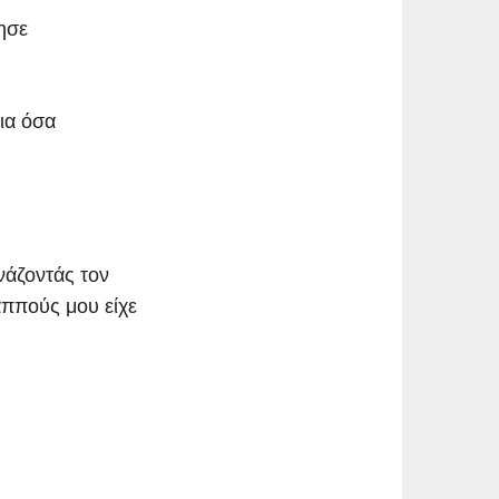
τησε
ια όσα
νάζοντάς τον
αππούς μου είχε