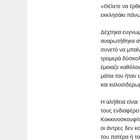
«Θέλετε να έρθε
εκκλησάκι πάνω
Δέχτηκα ευγνωμο
αναρωτήθηκα αν
συνετό να μπαίν
τρομερά δύσκολο
έμοιαζε καθόλου
μάτια του ήταν 
και καλοσιδερω
Η αλήθεια είναι
τους ενδιαφέρε
Κοκκινοσκουφίτ
οι άντρες δεν κ
του πατέρα ή τ