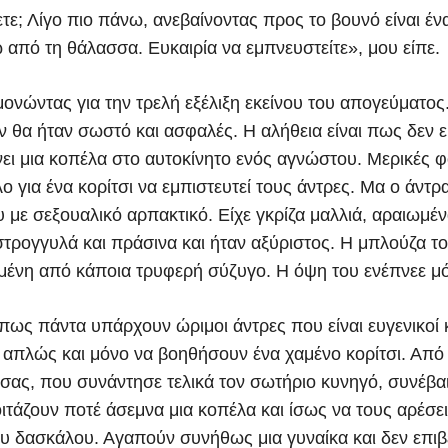
τε; Λίγο πιο πάνω, ανεβαίνοντας προς το βουνό είναι έν
 από τη θάλασσα. Ευκαιρία να εμπνευστείτε», μου είπε.
νώντας για την τρελή εξέλιξη εκείνου του απογεύματος.
 θα ήταν σωστό και ασφαλές. Η αλήθεια είναι πως δεν ε
ει μια κοπέλα στο αυτοκίνητο ενός αγνώστου. Μερικές φ
 για ένα κορίτσι να εμπιστευτεί τους άντρες. Μα ο άντρ
 με σεξουαλικό αρπακτικό. Είχε γκρίζα μαλλιά, αραιωμέ
στρογγυλά και πράσινα και ήταν αξύριστος. Η μπλούζα το
μένη από κάποια τρυφερή σύζυγο. Η όψη του ενέπνεε μ
 πως πάντα υπάρχουν ώριμοι άντρες που είναι ευγενικοί κ
ι απλώς και μόνο να βοηθήσουν ένα χαμένο κορίτσι. Από
σας, που συνάντησε τελικά τον σωτήριο κυνηγό, συνέβαι
οιτάζουν ποτέ άσεμνα μια κοπέλα και ίσως να τους αρέσε
ου δασκάλου. Αγαπούν συνήθως μια γυναίκα και δεν επιβ