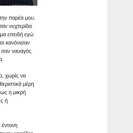
 την παρέα μου.
 σαν νυχτερίδα
 μα επειδή εγώ
τσι κανόνισαν
, σαν ναυαγός
α.
ο, χωρίς να
θεριστικά μέρη
πως η μικρή
ες ή
 έντονη