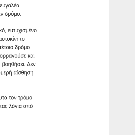
φευγαλέα
αν δρόμο.
κό, ευτυχισμένο
αυτοκίνητο
 τέτοιο δρόμο
μορραγούσε και
η βοηθήσει. Δεν
ρομερή αίσθηση
υτα τον τρόμο
ντας λόγια από