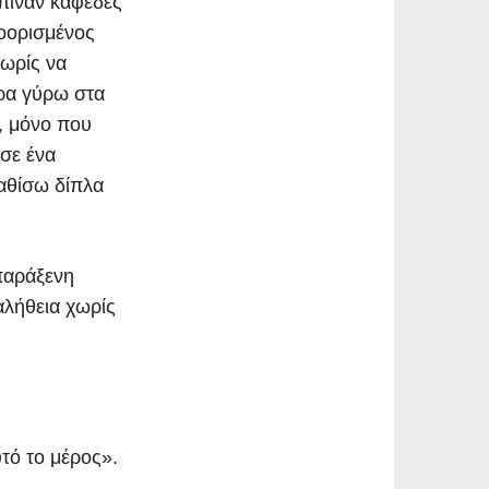
έπιναν καφέδες
ροορισμένος
χωρίς να
τρα γύρω στα
, μόνο που
ύσε ένα
καθίσω δίπλα
παράξενη
αλήθεια χωρίς
τό το μέρος».