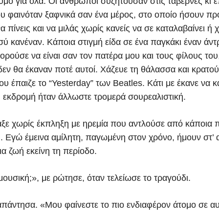
υμό για όλα. Οι άνθρωποι συζητούσαν στις ταβέρνες κι 
ου φαινόταν ξαφνικά σαν ένα μέρος, στο οποίο ήσουν π
α πίνεις και να μιλάς χωρίς κανείς να σε καταλαβαίνει ή 
σύ κανέναν. Κάποια στιγμή είδα σε ένα παγκάκι έναν άν
ορούσε να είναι σαν τον πατέρα μου και τους φίλους του
δεν θα έκαναν ποτέ αυτοί. Χάζευε τη θάλασσα και κρατο
υ έπαιζε το “Yesterday” των Beatles. Κάτι με έκανε να 
η εκδρομή ήταν άλλωστε τρομερά σουρεαλιστική.
ταξε χωρίς έκπληξη με ηρεμία που αντλούσε από κάποια 
. Εγώ έμεινα αμίλητη, παγωμένη στον χρόνο, ήμουν στ’ 
ια ζωή εκείνη τη περίοδο.
μουσική;», με ρώτησε, όταν τελείωσε το τραγούδι.
 απάντησα. «Μου φαίνεστε το πιο ενδιαφέρον άτομο σε αυ