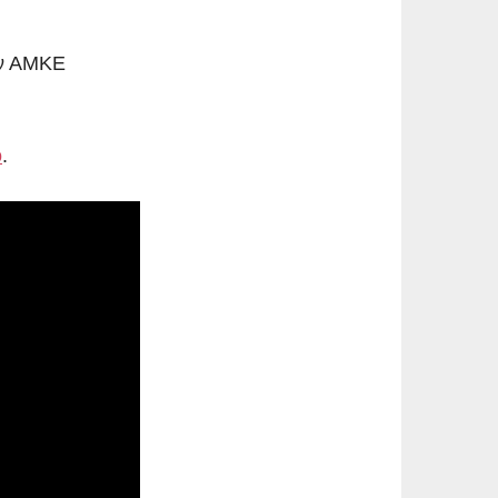
ην ΑΜΚΕ
ο
.